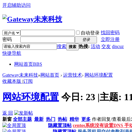
开启辅助访问
找回密码
自动登录
密码
立即注册
登录
搜索
热搜:
活动
交友
discuz
搜索
快捷导航
网站首页
BBS
Gateway未来科技
»
网站首页
›
运营技术
›
网站环境配置
收藏本版
|
订阅
网站环境配置
今日:
23
|
主题:
1
返 回
新窗
全部主题
最新
热门
热帖
精华
更多
作者
回复/查看
最后
隐藏置顶帖
centos系统没有设置DNS 
隐藏置顶帖
服务器租用交付参数列表