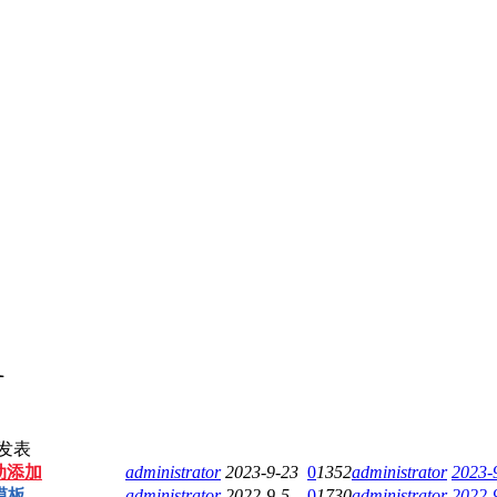
1
发表
手动添加
administrator
2023-9-23
0
1352
administrator
2023-
模板
administrator
2022-9-5
0
1730
administrator
2022-