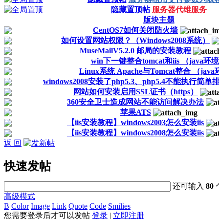
隐藏置顶帖
服务器代维服务
版块主题
CentOS7如何关闭防火墙
如何设置网站权限？（Windows2008系统）
MuseMailV5.2.0 邮局的安装教程
win下一键整合tomcat和iis （java环
Linux系统 Apache与Tomcat整合 （jav
windows2008安装了php5.3、php5.4不能执行简单
网站如何安装启用SSL证书（https）
360安全卫士造成网站不能访问解决办法
苹果ATS
【iis安装教程】windows2003怎么安装iis
【iis安装教程】windows2008怎么安装iis
返 回
快速发帖
还可输入
80
高级模式
B
Color
Image
Link
Quote
Code
Smilies
您需要登录后才可以发帖
登录
|
立即注册